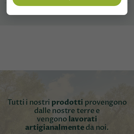
Tutti i nostri
prodotti
provengono
dalle nostre terre e
vengono
lavorati
artigianalmente
da noi.