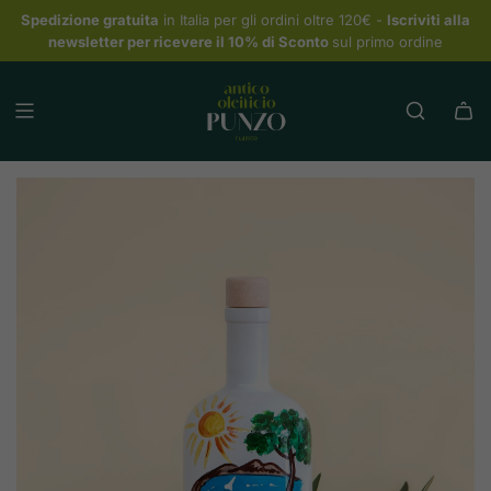
Spedizione gratuita
in Italia per gli ordini oltre 120€ -
Iscriviti alla
newsletter per ricevere il 10% di Sconto
sul primo ordine