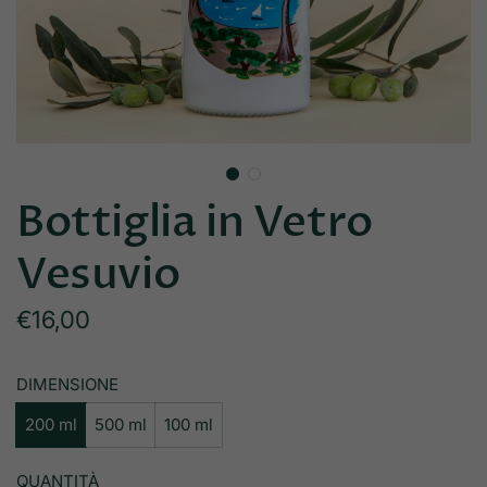
Bottiglia in Vetro
Vesuvio
Prezzo
€16,00
normale
DIMENSIONE
200 ml
500 ml
100 ml
QUANTITÀ