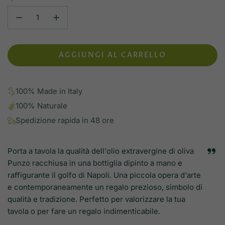
AGGIUNGI AL CARRELLO
C
A
R
100% Made in Italy
I
C
100% Naturale
A
Spedizione rapida in 48 ore
M
E
N
Porta a tavola la qualità dell'olio extravergine di oliva
T
Punzo racchiusa in una bottiglia dipinto a mano e
O
raffigurante il golfo di Napoli. Una piccola opera d'arte
.
e contemporaneamente un regalo prezioso, simbolo di
.
qualità e tradizione. Perfetto per valorizzare la tua
.
tavola o per fare un regalo indimenticabile.