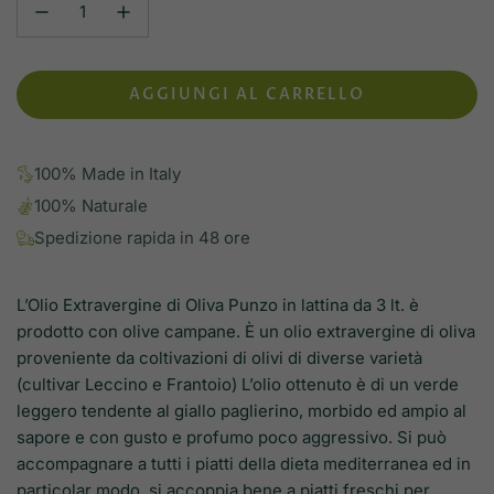
AGGIUNGI AL CARRELLO
C
A
R
100% Made in Italy
I
C
100% Naturale
A
Spedizione rapida in 48 ore
M
E
N
L’Olio Extravergine di Oliva Punzo in lattina da 3 lt. è
T
prodotto con olive campane. È un olio extravergine di oliva
O
proveniente da coltivazioni di olivi di diverse varietà
.
(cultivar Leccino e Frantoio) L’olio ottenuto è di un verde
.
leggero tendente al giallo paglierino, morbido ed ampio al
.
sapore e con gusto e profumo poco aggressivo. Si può
accompagnare a tutti i piatti della dieta mediterranea ed in
particolar modo, si accoppia bene a piatti freschi per