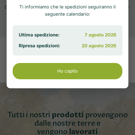
Ti informiamo che le spedizioni seguiranno il
CONDIZIONI DI VENDITA
seguente calendario:
Ultima spedizione:
7 agosto 2026
Ripresa spedizioni:
20 agosto 2026
Ho capito
Tutti i nostri
prodotti
provengono
dalle nostre terre e
vengono
lavorati