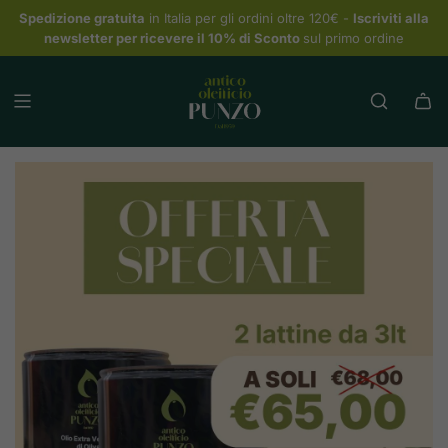
Spedizione gratuita
in Italia per gli ordini oltre 120€ -
Iscriviti alla
newsletter per ricevere il 10% di Sconto
sul primo ordine